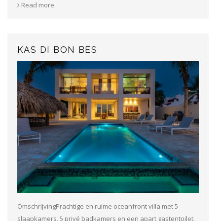
Read more
KAS DI BON BES
OmschrijvingPrachtige en ruime oceanfront villa met 5
slaapkamers, 5 privé badkamers en een apart gastentoilet.