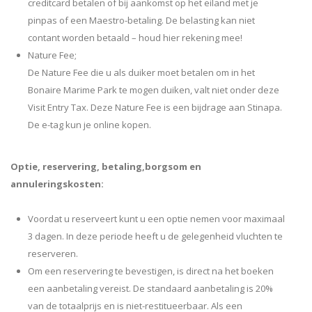
creditcard betalen of bij aankomst op het eiland met je
pinpas of een Maestro-betaling. De belasting kan niet
contant worden betaald – houd hier rekening mee!
Nature Fee;
De Nature Fee die u als duiker moet betalen om in het
Bonaire Marime Park te mogen duiken, valt niet onder deze
Visit Entry Tax. Deze Nature Fee is een bijdrage aan
Stinapa
.
De e-tag kun je
online kopen
.
Optie, reservering, betaling,borgsom en
annuleringskosten:
Voordat u reserveert kunt u een optie nemen voor maximaal
3 dagen. In deze periode heeft u de gelegenheid vluchten te
reserveren.
Om een reservering te bevestigen, is direct na het boeken
een aanbetaling vereist. De standaard aanbetaling is 20%
van de totaalprijs en is niet-restitueerbaar. Als een